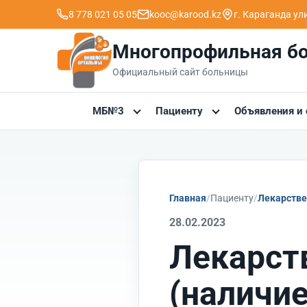
8 778 021 05 05
kooc@karood.kz
г. Караганда ​у
Многопрофильная б
Официальный сайт больницы
МБ№3
Пациенту
Объявления и
Главная
Пациенту
Лекарстве
28.02.2023
Лекарст
(наличие